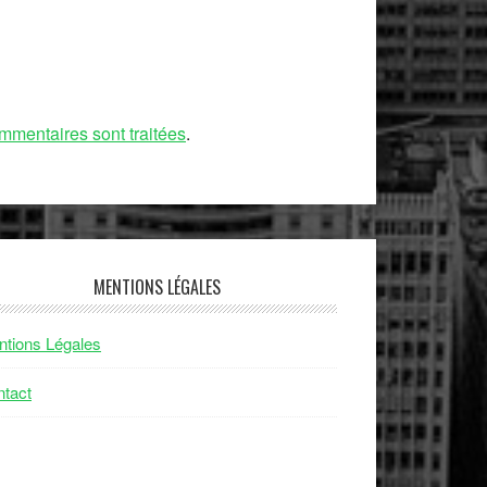
mmentaires sont traitées
.
MENTIONS LÉGALES
tions Légales
tact