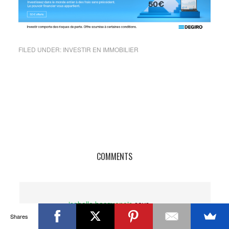
FILED UNDER:
INVESTIR EN IMMOBILIER
COMMENTS
isabelle bacquenois
says
18 novembre 2018 at 4:12 PM
Shares