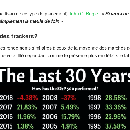
 partisan de ce type de placement)
John C. Bogle
: «
Si vous ne 
 simplement la meule de foin
».
des trackers?
des rendements similaires à ceux de la moyenne des marchés acti
ne volatilité cependant comme le présente plus en détails le tab