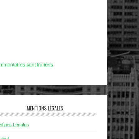
mmentaires sont traitées
.
MENTIONS LÉGALES
tions Légales
tact