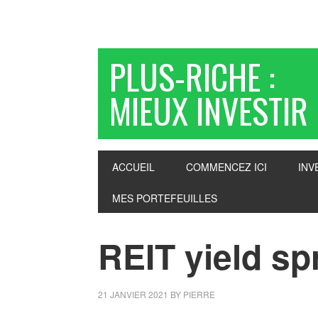
PLUS-RICHE :
MIEUX INVESTIR
ACCUEIL
COMMENCEZ ICI
INV
MES PORTEFEUILLES
REIT yield sp
21 JANVIER 2021
BY
PIERRE