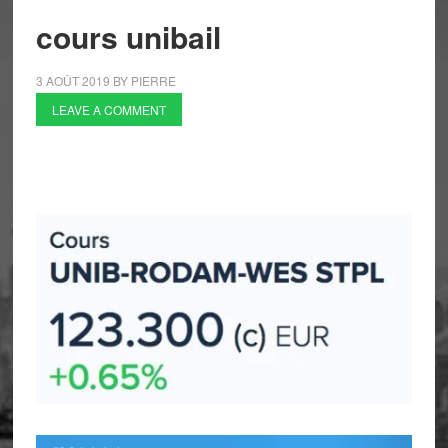
cours unibail
3 AOÛT 2019
BY
PIERRE
LEAVE A COMMENT