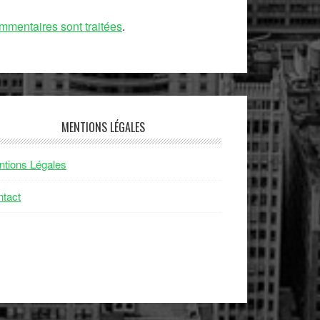
mmentaires sont traitées
.
MENTIONS LÉGALES
tions Légales
tact