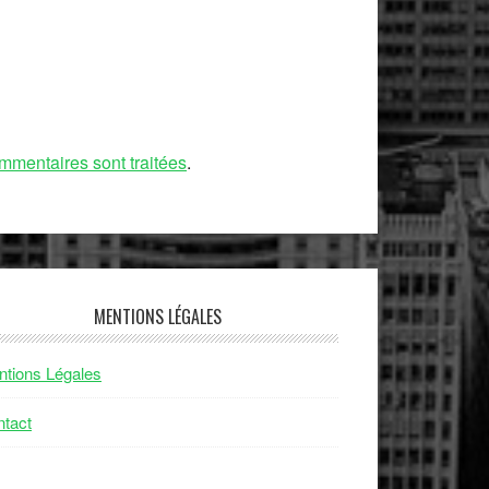
mmentaires sont traitées
.
MENTIONS LÉGALES
tions Légales
tact