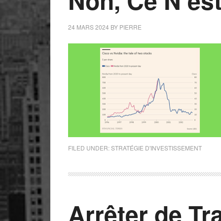
Non, Ce N’est
24 MARS 2024
BY
PIERRE
FILED UNDER:
STRATÉGIE D'INVESTISSEMENT
Arrêter de Tr