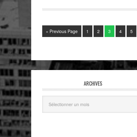
« Previous Page
1
2
3
4
5
ARCHIVES
Archives