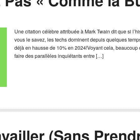
 Pas « Comme la Bul
Une citation célèbre attribuée à Mark Twain dit que si l’h
vous le savez, les techs dominent depuis quelques temps 
déjà en hausse de 10% en 2024!Voyant cela, beaucoup d
faire des parallèles inquiétants entre […]
availler (Sans Prend