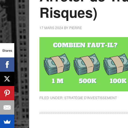
Risques)
17 MARS 2024
BY
PIERRE
Shares
FILED UNDER:
STRATÉGIE D'INVESTISSEMENT