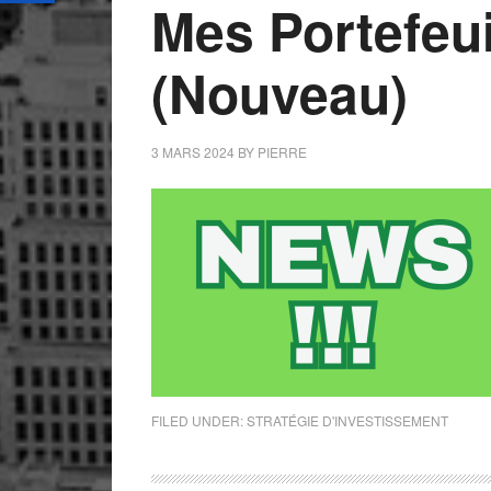
Mes Portefeu
(Nouveau)
3 MARS 2024
BY
PIERRE
FILED UNDER:
STRATÉGIE D'INVESTISSEMENT