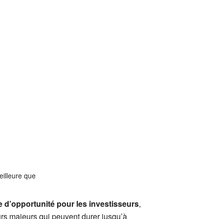
eilleure que
e d’opportunité
pour les investisseurs
,
urs majeurs qui peuvent durer jusqu’à