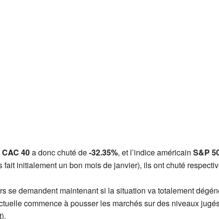
s
CAC 40
a donc chuté de
-32.35%
, et l’indice américain
S&P 5
s fait initialement un bon mois de janvier), ils ont chuté respec
eurs se demandent maintenant si la situation va totalement dégé
 actuelle commence à pousser les marchés sur des niveaux jugé
).