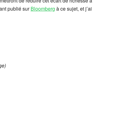
ttront de réduire cet écart de richesse à
sant publié sur
Bloomberg
à ce sujet, et j’ai
ge)